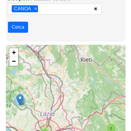
CANOA
×
Cerca
+
−
2