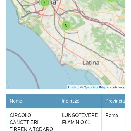
7
3
Leaflet
| ©
OpenStreetMap
contributors
Nome
Indirizzo
Provincia
CIRCOLO
LUNGOTEVERE
Roma
CANOTTIERI
FLAMINIO 61
TIRRENIA TODARO