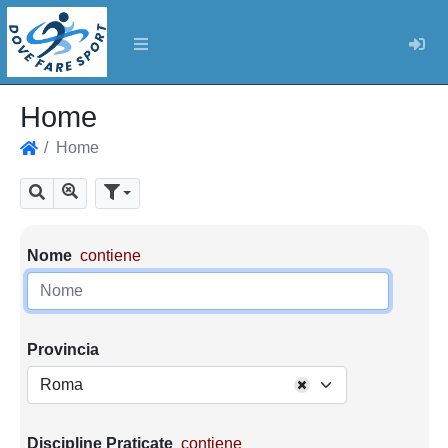
Log
Home
Home
Home
Mostra tutti i risultati
Cerca
Parametri di ricerca
Nome
contiene
Provincia
Roma
Discipline Praticate
contiene