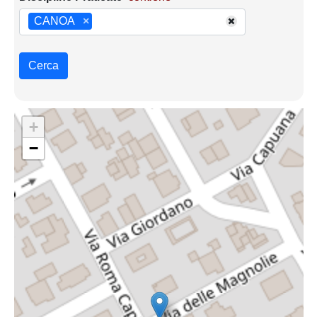
CANOA
×
Cerca
+
−