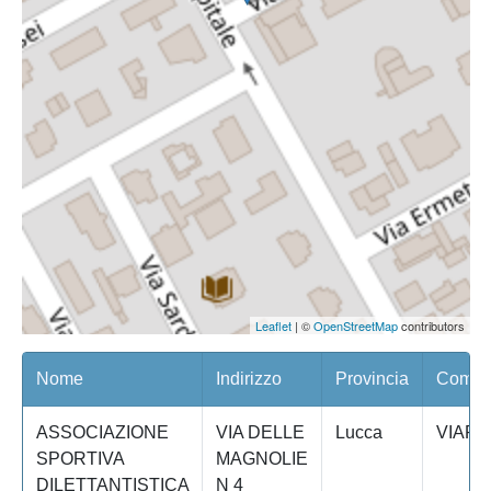
Leaflet
| ©
OpenStreetMap
contributors
Nome
Indirizzo
Provincia
Comune
ASSOCIAZIONE
VIA DELLE
Lucca
VIARE
SPORTIVA
MAGNOLIE
DILETTANTISTICA
N 4