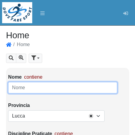
Log
Home
Home
Home
Mostra tutti i risultati
Cerca
Parametri di ricerca
Nome
contiene
Provincia
Lucca
Discipline Praticate
contiene