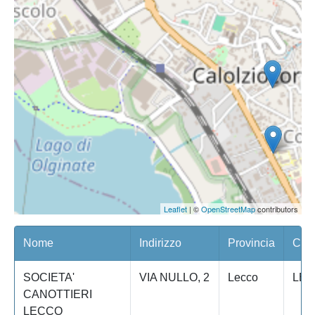
Leaflet
| ©
OpenStreetMap
contributors
Nome
Indirizzo
Provincia
Com
SOCIETA'
VIA NULLO, 2
Lecco
LE
CANOTTIERI
LECCO