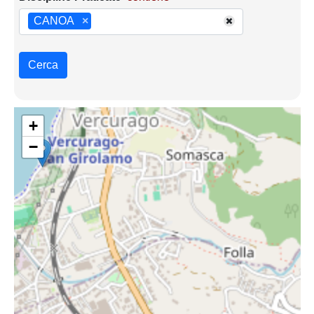
CANOA
×
Cerca
+
−