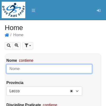
Log
Home
Home
Home
Mostra tutti i risultati
Cerca
Parametri di ricerca
Nome
contiene
Provincia
Lecco
Discipline Praticate
contiene