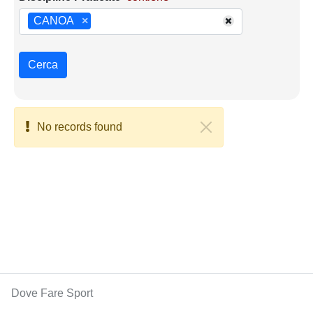
CANOA
×
Cerca
No records found
Dove Fare Sport