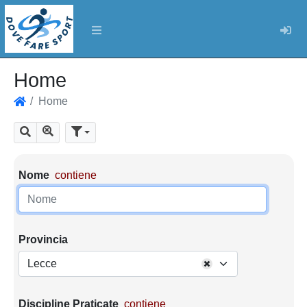
Log
Home
Home
Home
Mostra tutti i risultati
Cerca
Parametri di ricerca
Nome
contiene
Provincia
Lecce
Discipline Praticate
contiene