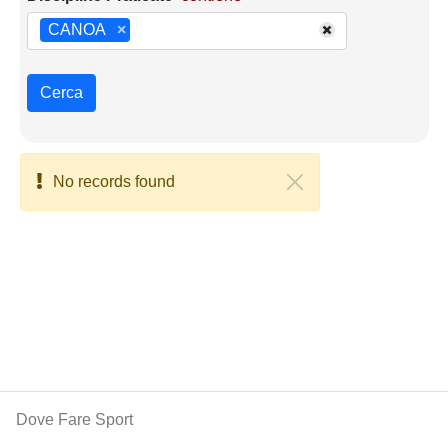
CANOA
×
Cerca
No records found
Dove Fare Sport