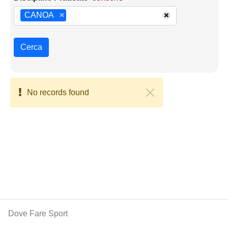
CANOA
×
Cerca
No records found
Dove Fare Sport