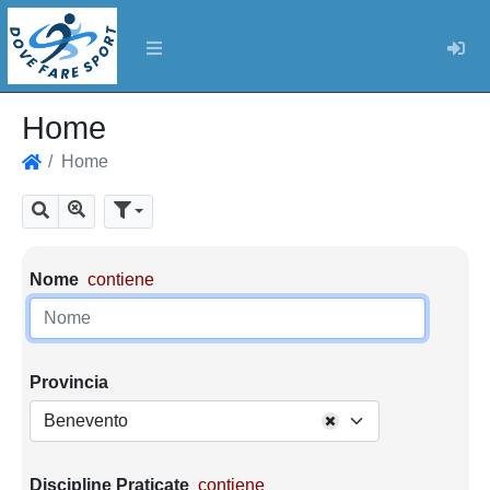
Log
Home
Home
Home
Mostra tutti i risultati
Cerca
Parametri di ricerca
Nome
contiene
Provincia
Benevento
Discipline Praticate
contiene