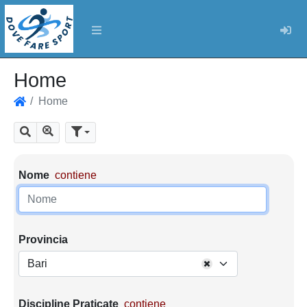
Log
Home
Home
Home
Mostra tutti i risultati
Cerca
Parametri di ricerca
Nome
contiene
Provincia
Bari
Discipline Praticate
contiene