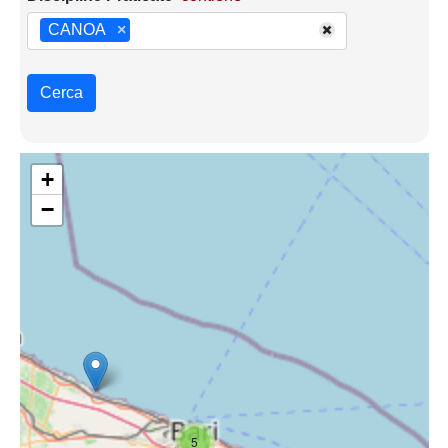
CANOA
×
Cerca
+
−
5