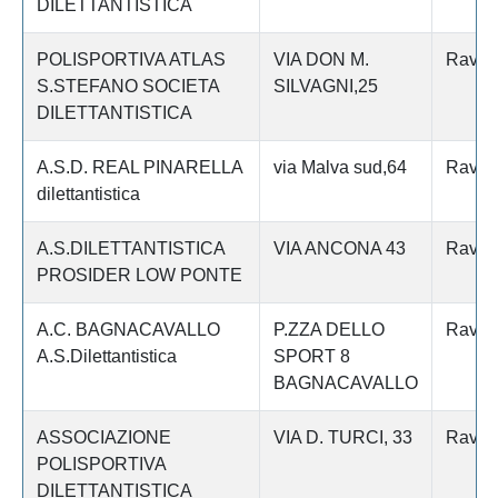
DILETTANTISTICA
POLISPORTIVA ATLAS
VIA DON M.
Raven
S.STEFANO SOCIETA
SILVAGNI,25
DILETTANTISTICA
A.S.D. REAL PINARELLA
via Malva sud,64
Raven
dilettantistica
A.S.DILETTANTISTICA
VIA ANCONA 43
Raven
PROSIDER LOW PONTE
A.C. BAGNACAVALLO
P.ZZA DELLO
Raven
A.S.Dilettantistica
SPORT 8
BAGNACAVALLO
ASSOCIAZIONE
VIA D. TURCI, 33
Raven
POLISPORTIVA
DILETTANTISTICA