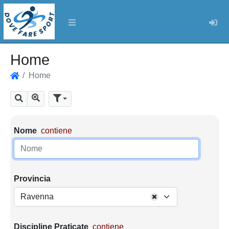
Log
Home
Home
Home
Mostra tutti i risultati
Cerca
Parametri di ricerca
Nome
contiene
Provincia
Ravenna
Discipline Praticate
contiene