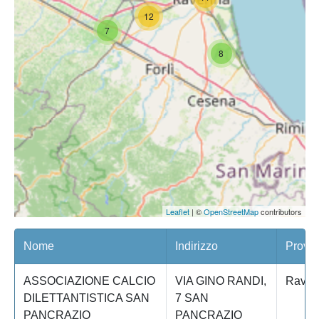
12
7
8
Leaflet
| ©
OpenStreetMap
contributors
Nome
Indirizzo
Provin
ASSOCIAZIONE CALCIO
VIA GINO RANDI,
Raven
DILETTANTISTICA SAN
7 SAN
PANCRAZIO
PANCRAZIO