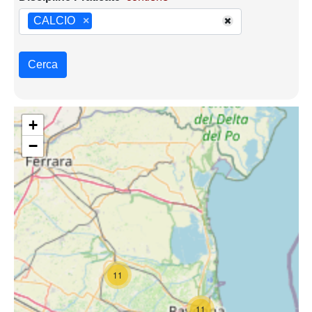
CALCIO
×
Cerca
+
−
11
11