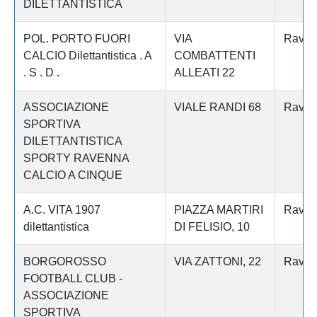
DILETTANTISTICA
POL. PORTO FUORI
VIA
Raven
CALCIO Dilettantistica . A
COMBATTENTI
. S . D .
ALLEATI 22
ASSOCIAZIONE
VIALE RANDI 68
Raven
SPORTIVA
DILETTANTISTICA
SPORTY RAVENNA
CALCIO A CINQUE
A.C. VITA 1907
PIAZZA MARTIRI
Raven
dilettantistica
DI FELISIO, 10
BORGOROSSO
VIA ZATTONI, 22
Raven
FOOTBALL CLUB -
ASSOCIAZIONE
SPORTIVA