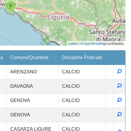
6
Leaflet
| ©
OpenStreetMap
contributors
ia
Comune/Quartiere
Discipline Praticate
Detta
ARENZANO
CALCIO
Detta
DAVAGNA
CALCIO
Detta
GENOVA
CALCIO
Detta
GENOVA
CALCIO
CASARZA LIGURE
CALCIO