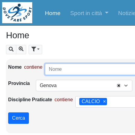
Home
Sport in città
Notizie
Home
Mostra tutti i risultati
Cerca
Parametri di ricerca
Nome
contiene
Provincia
Genova
Discipline Praticate
contiene
CALCIO
×
Cerca