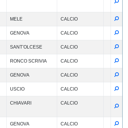
Detta
Detta
MELE
CALCIO
Detta
GENOVA
CALCIO
Detta
SANT'OLCESE
CALCIO
Detta
RONCO SCRIVIA
CALCIO
Detta
GENOVA
CALCIO
Detta
USCIO
CALCIO
CHIAVARI
CALCIO
Detta
Detta
GENOVA
CALCIO