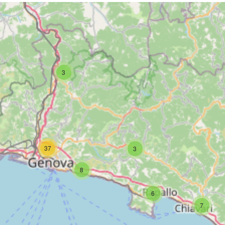
3
37
3
8
6
7