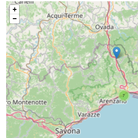
+
−
7