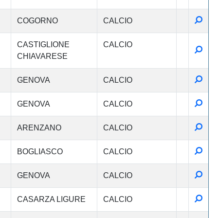
Detta
COGORNO
CALCIO
CASTIGLIONE
CALCIO
Detta
CHIAVARESE
Detta
GENOVA
CALCIO
Detta
GENOVA
CALCIO
Detta
ARENZANO
CALCIO
Detta
BOGLIASCO
CALCIO
Detta
GENOVA
CALCIO
Detta
CASARZA LIGURE
CALCIO