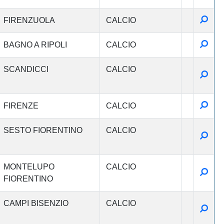
Detta
FIRENZUOLA
CALCIO
Detta
BAGNO A RIPOLI
CALCIO
SCANDICCI
CALCIO
Detta
Detta
FIRENZE
CALCIO
SESTO FIORENTINO
CALCIO
Detta
MONTELUPO
CALCIO
Detta
FIORENTINO
CAMPI BISENZIO
CALCIO
Detta