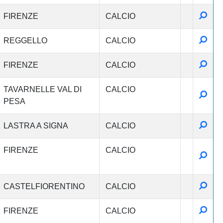
Detta
FIRENZE
CALCIO
Detta
REGGELLO
CALCIO
Detta
FIRENZE
CALCIO
TAVARNELLE VAL DI
CALCIO
Detta
PESA
Detta
LASTRA A SIGNA
CALCIO
FIRENZE
CALCIO
Detta
Detta
CASTELFIORENTINO
CALCIO
Detta
FIRENZE
CALCIO