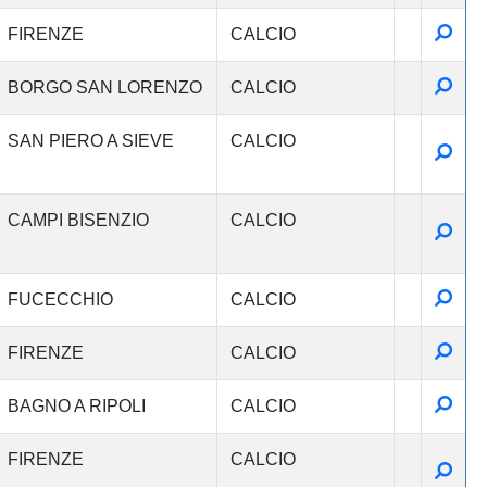
Detta
FIRENZE
CALCIO
Detta
BORGO SAN LORENZO
CALCIO
SAN PIERO A SIEVE
CALCIO
Detta
CAMPI BISENZIO
CALCIO
Detta
Detta
FUCECCHIO
CALCIO
Detta
FIRENZE
CALCIO
Detta
BAGNO A RIPOLI
CALCIO
FIRENZE
CALCIO
Detta