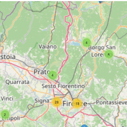
4
4
4
28
18
2