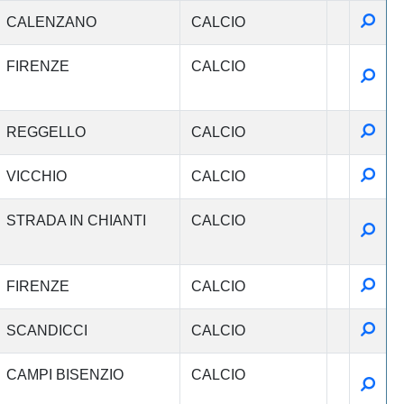
Detta
CALENZANO
CALCIO
FIRENZE
CALCIO
Detta
Detta
REGGELLO
CALCIO
Detta
VICCHIO
CALCIO
STRADA IN CHIANTI
CALCIO
Detta
Detta
FIRENZE
CALCIO
Detta
SCANDICCI
CALCIO
CAMPI BISENZIO
CALCIO
Detta