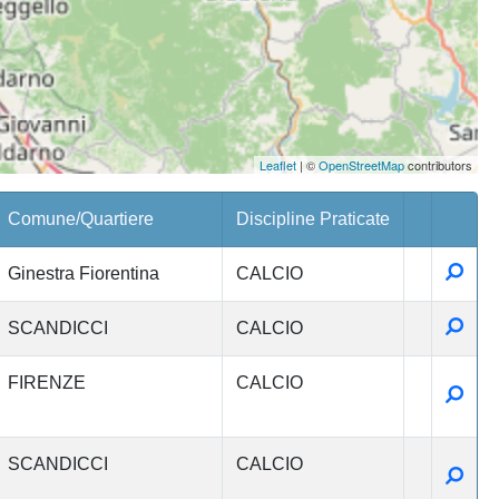
Leaflet
| ©
OpenStreetMap
contributors
Comune/Quartiere
Discipline Praticate
Detta
Ginestra Fiorentina
CALCIO
Detta
SCANDICCI
CALCIO
FIRENZE
CALCIO
Detta
SCANDICCI
CALCIO
Detta