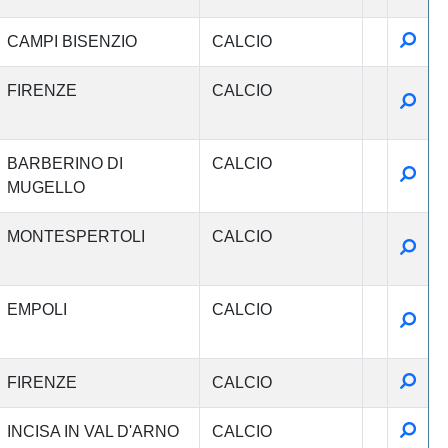
Detta
CAMPI BISENZIO
CALCIO
FIRENZE
CALCIO
Detta
BARBERINO DI
CALCIO
Detta
MUGELLO
MONTESPERTOLI
CALCIO
Detta
EMPOLI
CALCIO
Detta
Detta
FIRENZE
CALCIO
Detta
INCISA IN VAL D'ARNO
CALCIO