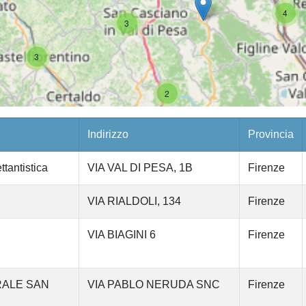
4
3
3
2
Indirizzo
Provincia
antistica
VIA VAL DI PESA, 1B
Firenze
VIA RIALDOLI, 134
Firenze
VIA BIAGINI 6
Firenze
RALE SAN
VIA PABLO NERUDA SNC
Firenze