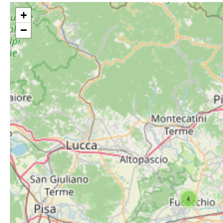
+
−
4