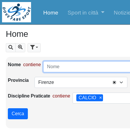
Home
Sport in città
Notizie
Home
Mostra tutti i risultati
Cerca
Parametri di ricerca
Nome
contiene
Provincia
Firenze
Discipline Praticate
contiene
CALCIO
×
Cerca