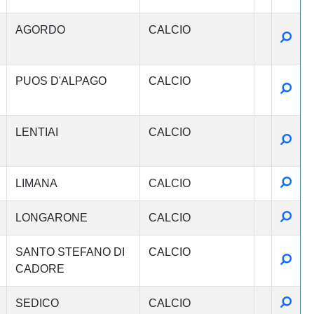
AGORDO
CALCIO
Detta
PUOS D'ALPAGO
CALCIO
Detta
LENTIAI
CALCIO
Detta
Detta
LIMANA
CALCIO
Detta
LONGARONE
CALCIO
SANTO STEFANO DI
CALCIO
Detta
CADORE
Detta
SEDICO
CALCIO