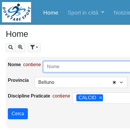
Home
Sport in città
Notizie
Home
Mostra tutti i risultati
Cerca
Parametri di ricerca
Nome
contiene
Provincia
Belluno
Discipline Praticate
contiene
CALCIO
×
Cerca