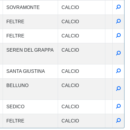
Detta
SOVRAMONTE
CALCIO
Detta
FELTRE
CALCIO
Detta
FELTRE
CALCIO
SEREN DEL GRAPPA
CALCIO
Detta
Detta
SANTA GIUSTINA
CALCIO
BELLUNO
CALCIO
Detta
Detta
SEDICO
CALCIO
Detta
FELTRE
CALCIO