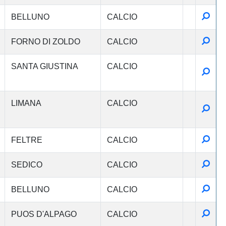
Detta
BELLUNO
CALCIO
Detta
FORNO DI ZOLDO
CALCIO
SANTA GIUSTINA
CALCIO
Detta
LIMANA
CALCIO
Detta
Detta
FELTRE
CALCIO
Detta
SEDICO
CALCIO
Detta
BELLUNO
CALCIO
Detta
PUOS D'ALPAGO
CALCIO