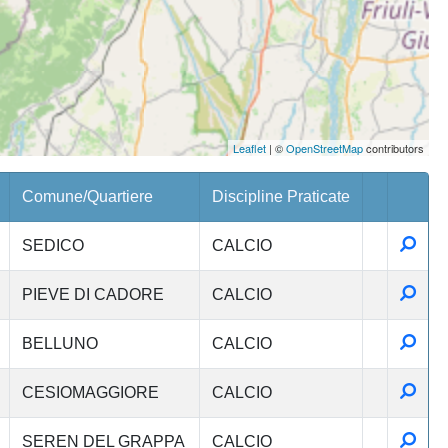
Leaflet
| ©
OpenStreetMap
contributors
Comune/Quartiere
Discipline Praticate
Detta
SEDICO
CALCIO
Detta
PIEVE DI CADORE
CALCIO
Detta
BELLUNO
CALCIO
Detta
CESIOMAGGIORE
CALCIO
Detta
SEREN DEL GRAPPA
CALCIO