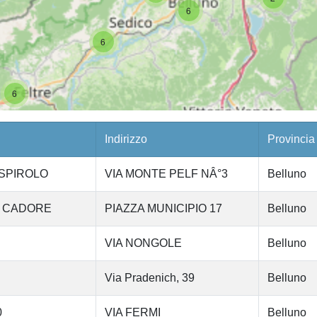
6
6
6
Indirizzo
Provincia
OSPIROLO
VIA MONTE PELF NÂ°3
Belluno
9 CADORE
PIAZZA MUNICIPIO 17
Belluno
VIA NONGOLE
Belluno
Via Pradenich, 39
Belluno
0
VIA FERMI
Belluno