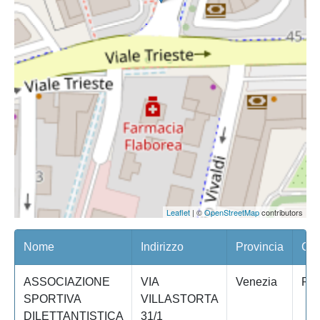
Leaflet
| ©
OpenStreetMap
contributors
Nome
Indirizzo
Provincia
Com
ASSOCIAZIONE
VIA
Venezia
PO
SPORTIVA
VILLASTORTA
DILETTANTISTICA
31/1