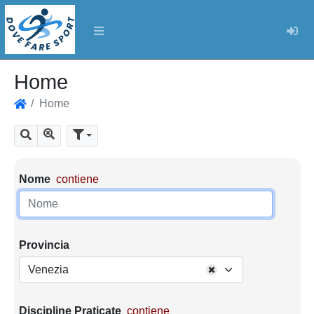
Log
Home
Home
Home
Mostra tutti i risultati
Cerca
Parametri di ricerca
Nome
contiene
Provincia
Venezia
Discipline Praticate
contiene