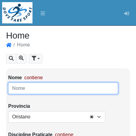
Log
Home
Home
Home
Mostra tutti i risultati
Cerca
Parametri di ricerca
Nome
contiene
Provincia
Oristano
Discipline Praticate
contiene