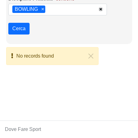
BOWLING
×
Cerca
No records found
Dove Fare Sport