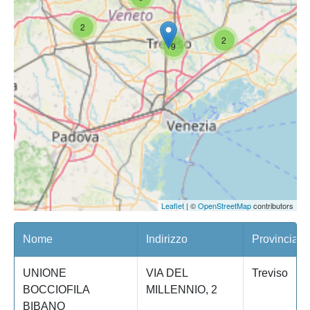
2
2
9
Leaflet
| ©
OpenStreetMap
contributors
Nome
Indirizzo
Provincia
UNIONE
VIA DEL
Treviso
BOCCIOFILA
MILLENNIO, 2
BIBANO