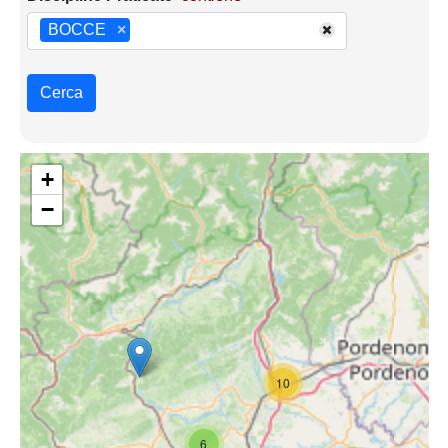
BOCCE
×
Cerca
+
−
10
6