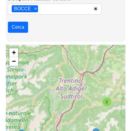
BOCCE
×
Cerca
+
−
2