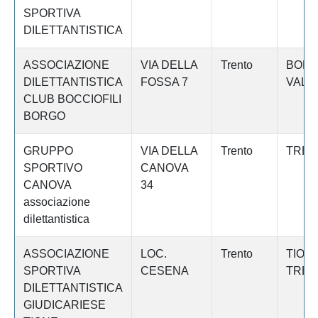
SPORTIVA
DILETTANTISTICA
ASSOCIAZIONE
VIA DELLA
Trento
BOR
DILETTANTISTICA
FOSSA 7
VALS
CLUB BOCCIOFILI
BORGO
GRUPPO
VIA DELLA
Trento
TREN
SPORTIVO
CANOVA
CANOVA
34
associazione
dilettantistica
ASSOCIAZIONE
LOC.
Trento
TIONE
SPORTIVA
CESENA
TREN
DILETTANTISTICA
GIUDICARIESE