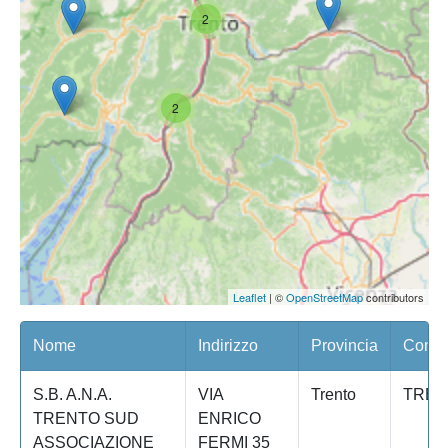
2
2
Leaflet
| ©
OpenStreetMap
contributors
Nome
Indirizzo
Provincia
Comun
S.B. A.N.A.
VIA
Trento
TREN
TRENTO SUD
ENRICO
ASSOCIAZIONE
FERMI 35