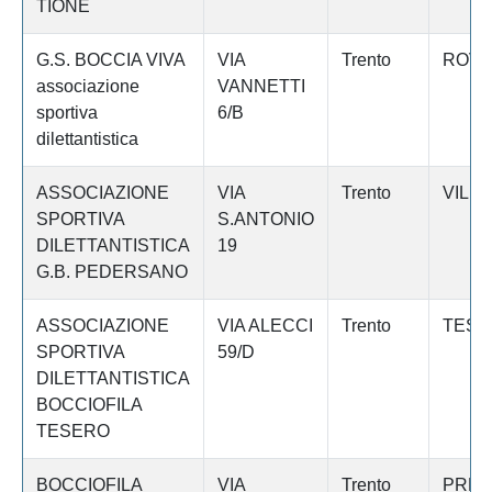
TIONE
G.S. BOCCIA VIVA
VIA
Trento
ROVE
associazione
VANNETTI
sportiva
6/B
dilettantistica
ASSOCIAZIONE
VIA
Trento
VILL
SPORTIVA
S.ANTONIO
DILETTANTISTICA
19
G.B. PEDERSANO
ASSOCIAZIONE
VIA ALECCI
Trento
TESE
SPORTIVA
59/D
DILETTANTISTICA
BOCCIOFILA
TESERO
BOCCIOFILA
VIA
Trento
PRED