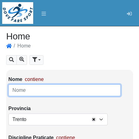
Log
Home
Home
Home
Mostra tutti i risultati
Cerca
Parametri di ricerca
Nome
contiene
Provincia
Trento
Discipline Praticate
contiene