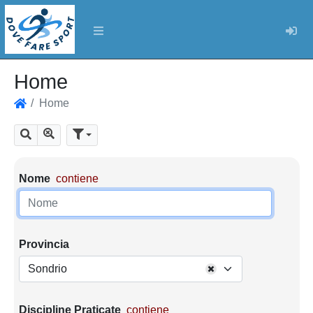
Log
Home
Home
Home
Mostra tutti i risultati
Cerca
Parametri di ricerca
Nome
contiene
Provincia
Sondrio
Discipline Praticate
contiene