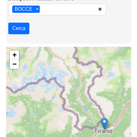
BOCCE
×
Cerca
+
−