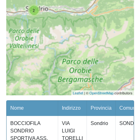
2
Leaflet
| ©
OpenStreetMap
contributors
Nome
Indirizzo
Provincia
Comune/Q
BOCCIOFILA
VIA
Sondrio
SONDRI
SONDRIO
LUIGI
SPORTIVA ASS.
TORELLI