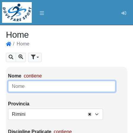
Log
Home
Home
Home
Mostra tutti i risultati
Cerca
Parametri di ricerca
Nome
contiene
Provincia
Rimini
Discipline Praticate
contiene