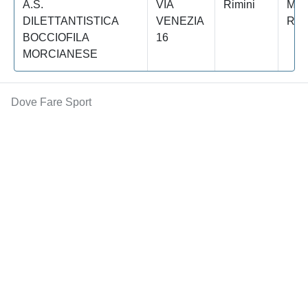
A.S.
VIA
Rimini
MOR
DILETTANTISTICA
VENEZIA
RO
BOCCIOFILA
16
MORCIANESE
Dove Fare Sport