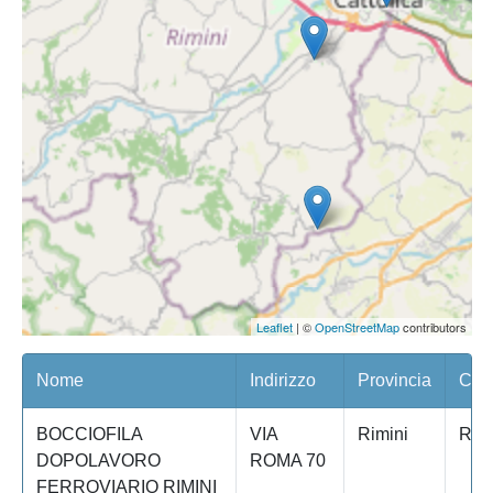
Leaflet
| ©
OpenStreetMap
contributors
Nome
Indirizzo
Provincia
Com
BOCCIOFILA
VIA
Rimini
RIM
DOPOLAVORO
ROMA 70
FERROVIARIO RIMINI