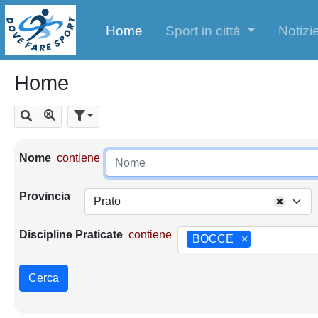
Home
Sport in città
Notizie
Home
Mostra tutti i risultati
Cerca
Parametri di ricerca
Nome
contiene
Provincia
Prato
Discipline Praticate
contiene
BOCCE
×
Cerca