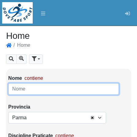
Log
Home
Home
Home
Mostra tutti i risultati
Cerca
Parametri di ricerca
Nome
contiene
Provincia
Parma
Discipline Praticate
contiene