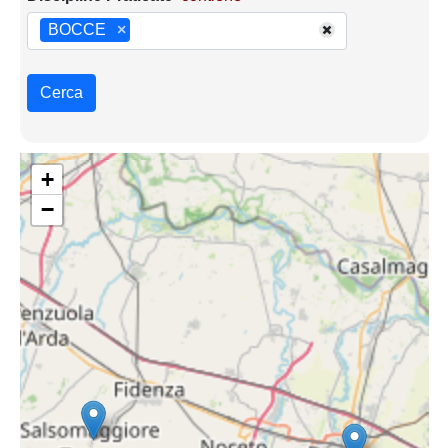
BOCCE
×
Cerca
+
−