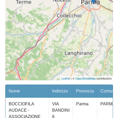
Leaflet
| ©
OpenStreetMap
contributors
Nome
Indirizzo
Provincia
Comune/Q
BOCCIOFILA
VIA
Parma
PARMA
AUDACE -
BANDINI
ASSOCIAZIONE
6