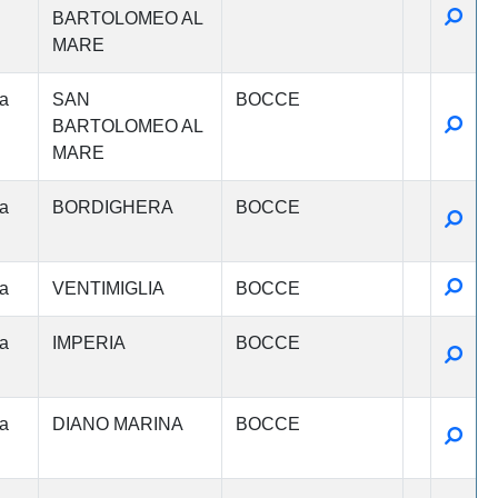
Detta
BARTOLOMEO AL
MARE
a
SAN
BOCCE
Detta
BARTOLOMEO AL
MARE
a
BORDIGHERA
BOCCE
Detta
Detta
a
VENTIMIGLIA
BOCCE
a
IMPERIA
BOCCE
Detta
a
DIANO MARINA
BOCCE
Detta