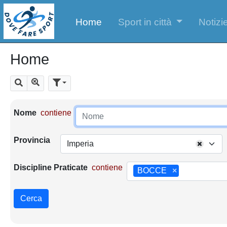
Home
Sport in città
Notizie
Home
Mostra tutti i risultati
Cerca
Parametri di ricerca
Nome
contiene
Provincia
Imperia
Discipline Praticate
contiene
BOCCE
×
Cerca