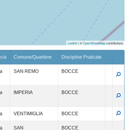
Leaflet
| ©
OpenStreetMap
contributors
cia
Comune/Quartiere
Discipline Praticate
a
SAN REMO
BOCCE
Detta
a
IMPERIA
BOCCE
Detta
Detta
a
VENTIMIGLIA
BOCCE
a
SAN
BOCCE