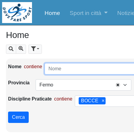
Home
Sport in città
Notizie
Home
Mostra tutti i risultati
Cerca
Parametri di ricerca
Nome
contiene
Provincia
Fermo
Discipline Praticate
contiene
BOCCE
×
Cerca