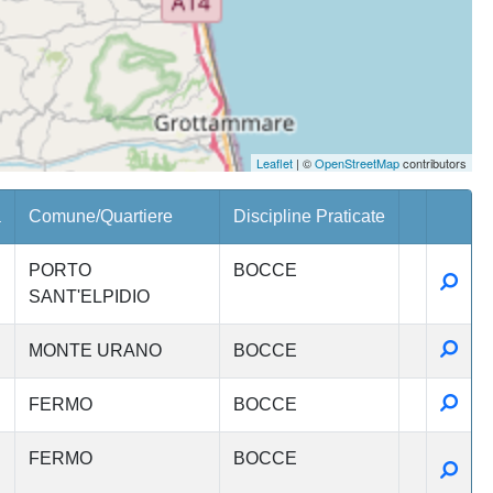
Leaflet
| ©
OpenStreetMap
contributors
a
Comune/Quartiere
Discipline Praticate
PORTO
BOCCE
Detta
SANT'ELPIDIO
Detta
MONTE URANO
BOCCE
Detta
FERMO
BOCCE
FERMO
BOCCE
Detta