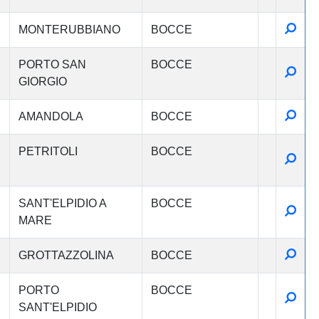
Detta
MONTERUBBIANO
BOCCE
PORTO SAN
BOCCE
Detta
GIORGIO
Detta
AMANDOLA
BOCCE
PETRITOLI
BOCCE
Detta
SANT'ELPIDIO A
BOCCE
Detta
MARE
Detta
GROTTAZZOLINA
BOCCE
PORTO
BOCCE
Detta
SANT'ELPIDIO