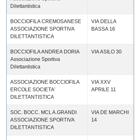
Dilettantistica
BOCCIOFILA CREMOSANESE
VIA DELLA
C
ASSOCIAZIONE SPORTIVA
BASSA 16
DILETTANTISTICA
BOCCIOFILA ANDREA DORIA
VIA ASILO 30
C
Associazione Sportiva
Dilettantistica
ASSOCIAZIONE BOCCIOFILA
VIA XXV
C
ERCOLE SOCIETA'
APRILE 11
DILETTANTISTICA
SOC. BOCC. MCL A.GRANDI
VIA DE MARCHI
C
ASSOCIAZIONE SPORTIVA
14
DILETTANTISTICA