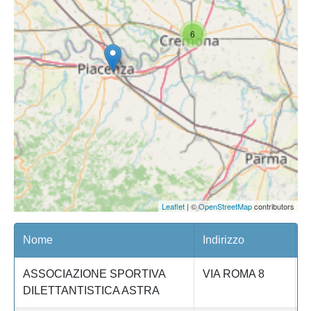
6
Leaflet
| ©
OpenStreetMap
contributors
Nome
Indirizzo
P
ASSOCIAZIONE SPORTIVA
VIA ROMA 8
C
DILETTANTISTICA ASTRA