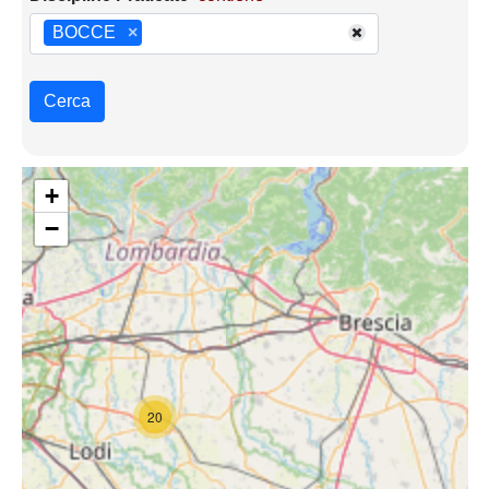
BOCCE
×
Cerca
+
−
20