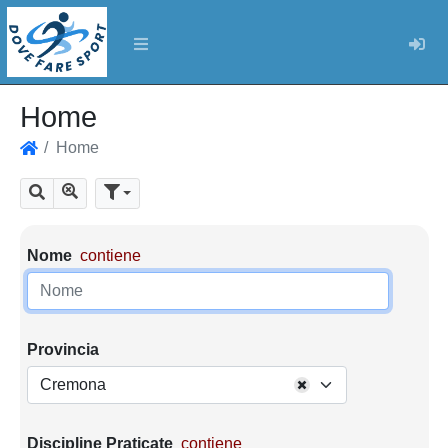
Log
Home
Home
Home
Mostra tutti i risultati
Cerca
Parametri di ricerca
Nome
contiene
Provincia
Cremona
Discipline Praticate
contiene