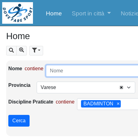
Home
Sport in città
Notizie
Home
Mostra tutti i risultati
Cerca
Parametri di ricerca
Nome
contiene
Provincia
Varese
Discipline Praticate
contiene
BADMINTON
×
Cerca