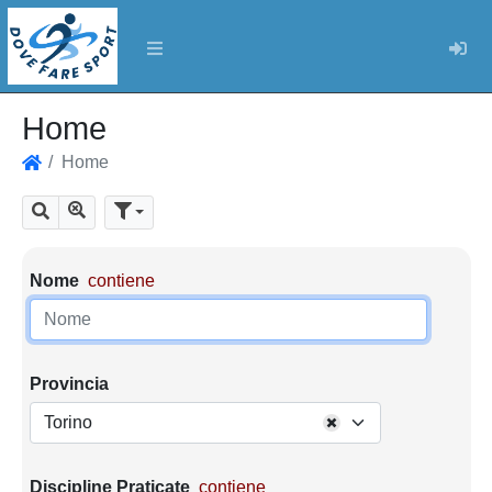
Log
Home
Home
Home
Mostra tutti i risultati
Cerca
Parametri di ricerca
Nome
contiene
Provincia
Torino
Discipline Praticate
contiene