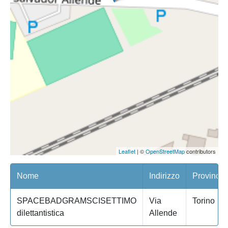
Leaflet
| ©
OpenStreetMap
contributors
Nome
Indirizzo
Provincia
SPACEBADGRAMSCISETTIMO
Via
Torino
dilettantistica
Allende