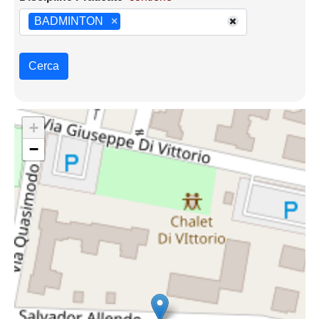
BADMINTON
×
Cerca
+
−