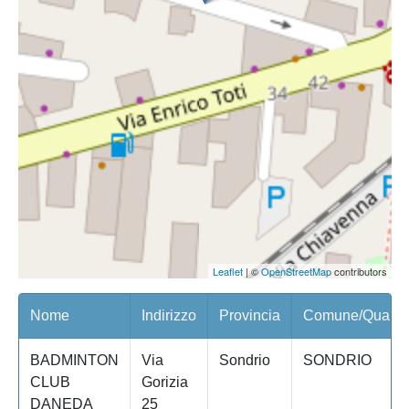
Leaflet
| ©
OpenStreetMap
contributors
Nome
Indirizzo
Provincia
Comune/Quartie
BADMINTON
Via
Sondrio
SONDRIO
CLUB
Gorizia
DANEDA
25