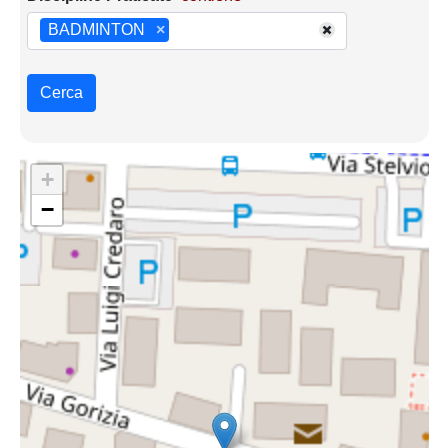
BADMINTON
×
Cerca
+
−