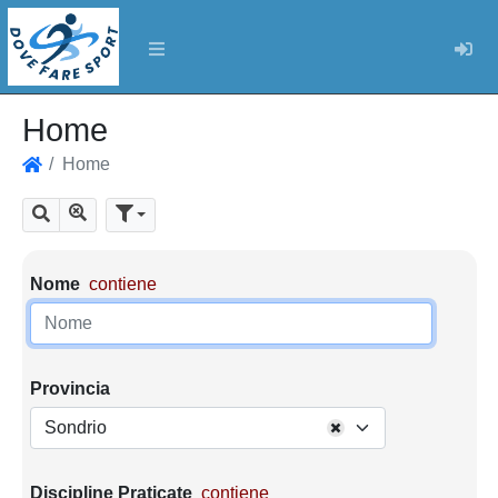
Log
Home
Home
Home
Mostra tutti i risultati
Cerca
Parametri di ricerca
Nome
contiene
Provincia
Sondrio
Discipline Praticate
contiene