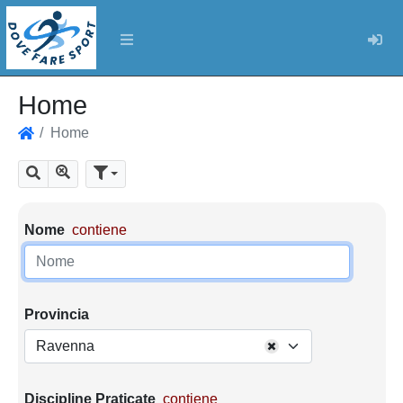
Log
Home
Home
Home
Mostra tutti i risultati
Cerca
Parametri di ricerca
Nome
contiene
Provincia
Ravenna
Discipline Praticate
contiene