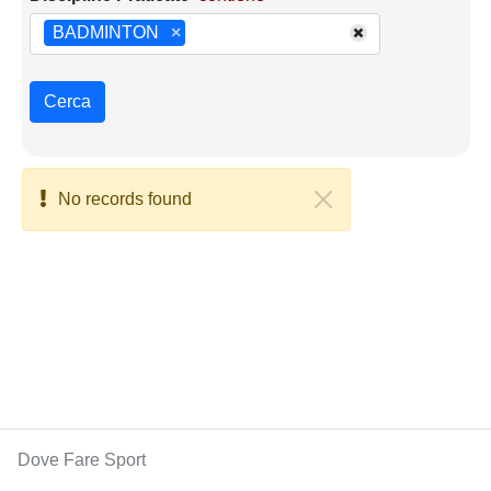
BADMINTON
×
Cerca
No records found
Dove Fare Sport