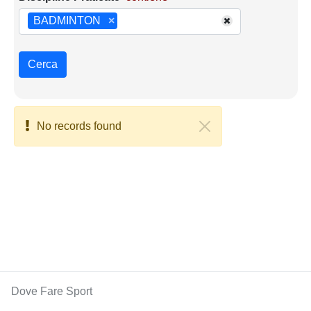
BADMINTON
×
Cerca
No records found
Dove Fare Sport