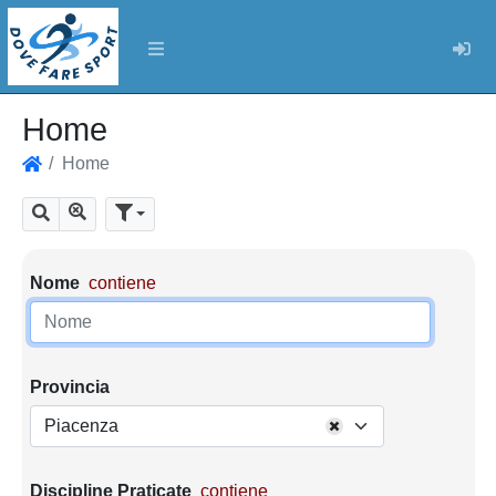
Log
Home
Home
Home
Mostra tutti i risultati
Cerca
Parametri di ricerca
Nome
contiene
Provincia
Piacenza
Discipline Praticate
contiene