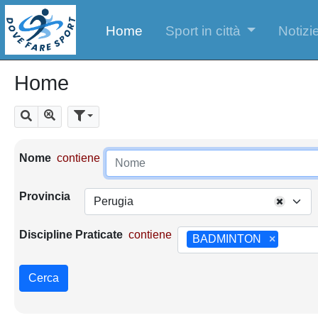
Home
Sport in città
Notizie
Home
Mostra tutti i risultati
Cerca
Parametri di ricerca
Nome
contiene
Provincia
Perugia
Discipline Praticate
contiene
BADMINTON
×
Cerca