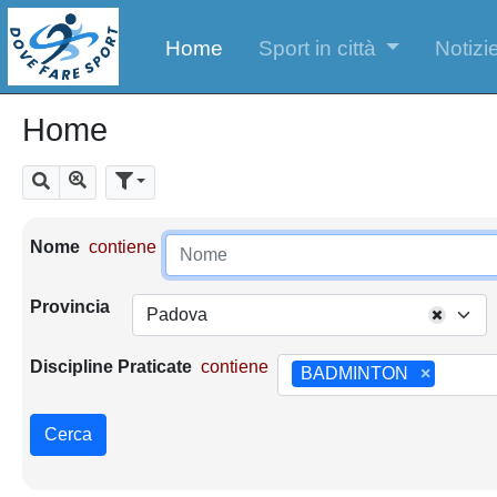
Home
Sport in città
Notizie
Home
Mostra tutti i risultati
Cerca
Parametri di ricerca
Nome
contiene
Provincia
Padova
Discipline Praticate
contiene
BADMINTON
×
Cerca