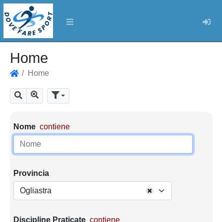
Log
Home
Home
Home
Mostra tutti i risultati
Cerca
Parametri di ricerca
Nome
contiene
Provincia
Ogliastra
Discipline Praticate
contiene