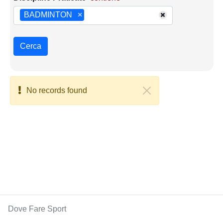
BADMINTON
×
Cerca
No records found
Dove Fare Sport