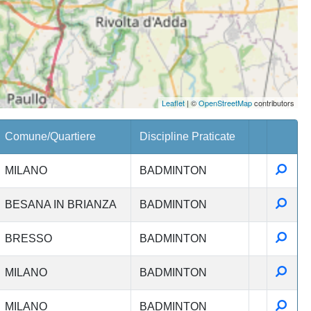
Leaflet
| ©
OpenStreetMap
contributors
Comune/Quartiere
Discipline Praticate
Detta
MILANO
BADMINTON
Detta
BESANA IN BRIANZA
BADMINTON
Detta
BRESSO
BADMINTON
Detta
MILANO
BADMINTON
Detta
MILANO
BADMINTON