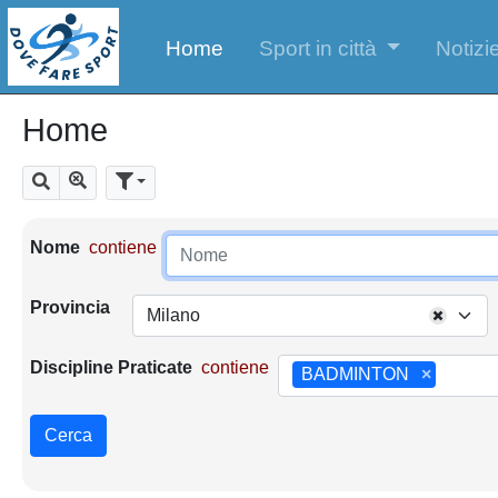
Home
Sport in città
Notizie
Home
Mostra tutti i risultati
Cerca
Parametri di ricerca
Nome
contiene
Provincia
Milano
Discipline Praticate
contiene
BADMINTON
×
Cerca