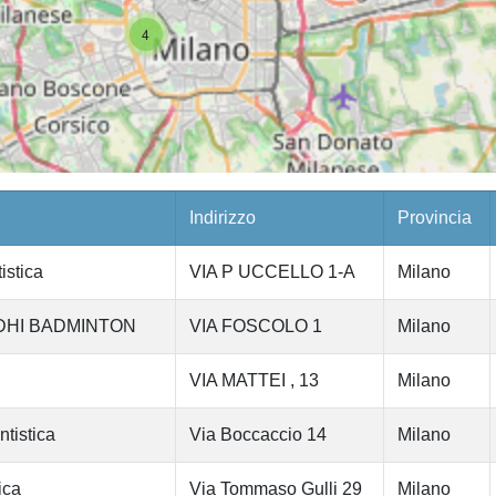
4
Indirizzo
Provincia
stica
VIA P UCCELLO 1-A
Milano
DHI BADMINTON
VIA FOSCOLO 1
Milano
VIA MATTEI , 13
Milano
tistica
Via Boccaccio 14
Milano
ica
Via Tommaso Gulli 29
Milano