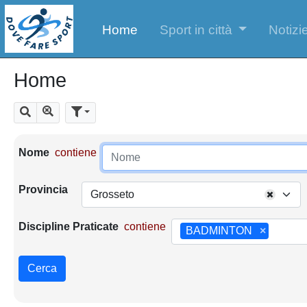
Home
Sport in città
Notizie
Home
Mostra tutti i risultati
Cerca
Parametri di ricerca
Nome
contiene
Provincia
Grosseto
Discipline Praticate
contiene
BADMINTON
×
Cerca