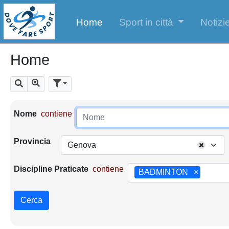
Home
Sport in città
Notizie
Home
Mostra tutti i risultati
Cerca
Parametri di ricerca
Nome
contiene
Provincia
Genova
Discipline Praticate
contiene
BADMINTON
×
Cerca