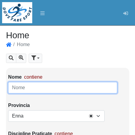
Log
Home
Home
Home
Mostra tutti i risultati
Cerca
Parametri di ricerca
Nome
contiene
Provincia
Enna
Discipline Praticate
contiene