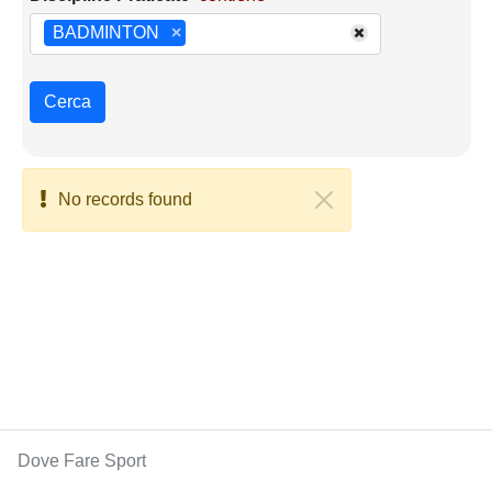
BADMINTON
×
Cerca
No records found
Dove Fare Sport