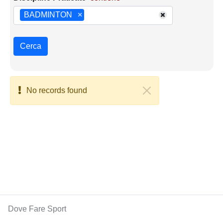
BADMINTON
×
Cerca
No records found
Dove Fare Sport