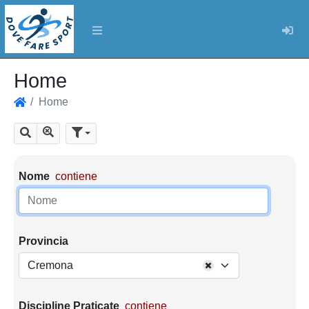
Log
Home
Home
Home
Mostra tutti i risultati
Cerca
Parametri di ricerca
Nome
contiene
Provincia
Cremona
Discipline Praticate
contiene