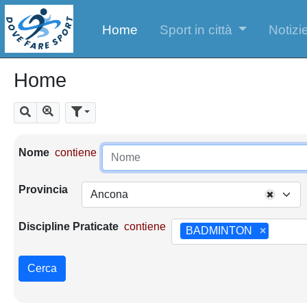
Home
Sport in città
Notizie
Home
Mostra tutti i risultati
Cerca
Parametri di ricerca
Nome
contiene
Provincia
Ancona
Discipline Praticate
contiene
BADMINTON
×
Cerca