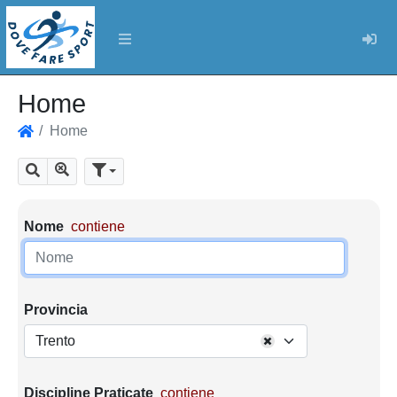
Log
Home
Home
Home
Mostra tutti i risultati
Cerca
Parametri di ricerca
Nome
contiene
Provincia
Trento
Discipline Praticate
contiene