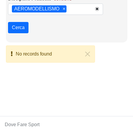
AEROMODELLISMO
×
Cerca
No records found
Dove Fare Sport