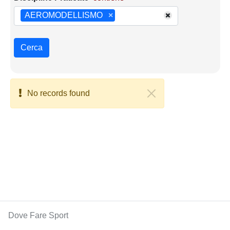
AEROMODELLISMO
×
Cerca
No records found
Dove Fare Sport