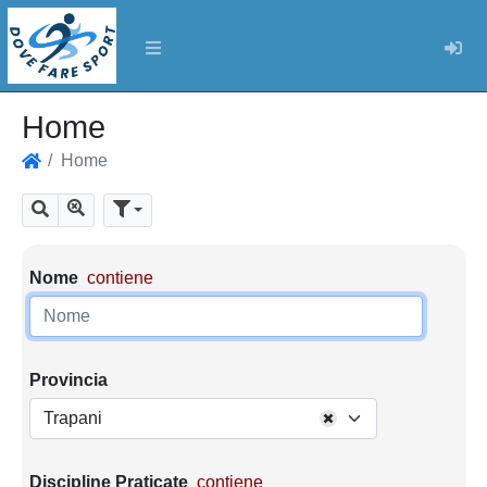
Log
Home
Home
Home
Mostra tutti i risultati
Cerca
Parametri di ricerca
Nome
contiene
Provincia
Trapani
Discipline Praticate
contiene