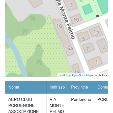
Leaflet
| ©
OpenStreetMap
contributors
Nome
Indirizzo
Provincia
Comune/
AERO CLUB
VIA
Pordenone
PORDE
PORDENONE
MONTE
ASSOCIAZIONE
PELMO