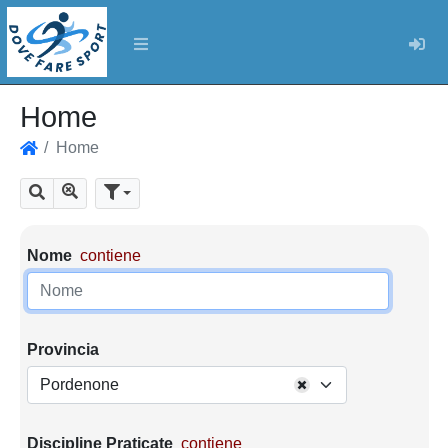
Log
Home
Home
Home
Mostra tutti i risultati
Cerca
Parametri di ricerca
Nome
contiene
Provincia
Pordenone
Discipline Praticate
contiene