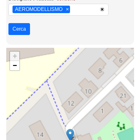
AEROMODELLISMO
×
Cerca
+
−