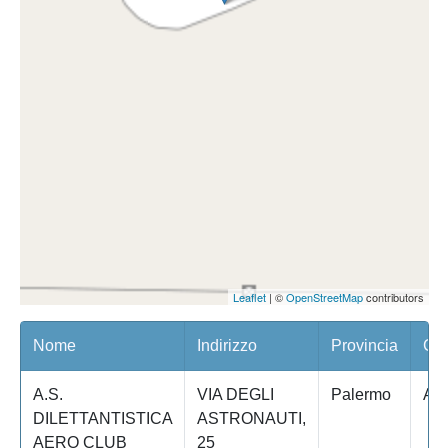
Leaflet
| ©
OpenStreetMap
contributors
Nome
Indirizzo
Provincia
Com
A.S.
VIA DEGLI
Palermo
AL
DILETTANTISTICA
ASTRONAUTI,
AERO CLUB
25