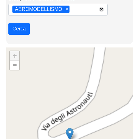
AEROMODELLISMO
×
Cerca
+
−