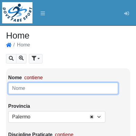
Log
Home
Home
Home
Mostra tutti i risultati
Cerca
Parametri di ricerca
Nome
contiene
Provincia
Palermo
Discipline Praticate
contiene