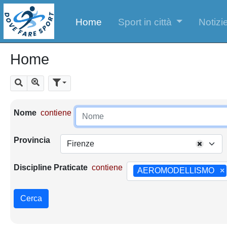
Home
Sport in città
Notizie
Home
Mostra tutti i risultati
Cerca
Parametri di ricerca
Nome
contiene
Provincia
Firenze
Discipline Praticate
contiene
AEROMODELLISMO
×
Cerca