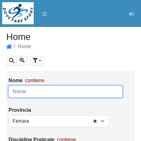
Log
Home
Home
Home
Mostra tutti i risultati
Cerca
Parametri di ricerca
Nome
contiene
Provincia
Ferrara
Discipline Praticate
contiene