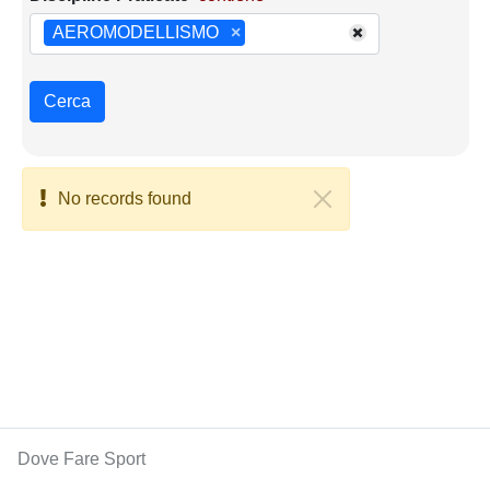
AEROMODELLISMO
×
Cerca
No records found
Dove Fare Sport