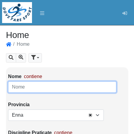
Log
Home
Home
Home
Mostra tutti i risultati
Cerca
Parametri di ricerca
Nome
contiene
Provincia
Enna
Discipline Praticate
contiene