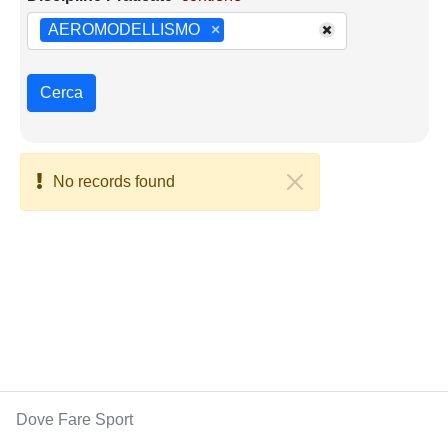
AEROMODELLISMO
×
Cerca
No records found
Dove Fare Sport