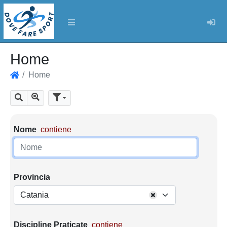
Log
Home
Home
Home
Mostra tutti i risultati
Cerca
Parametri di ricerca
Nome
contiene
Provincia
Catania
Discipline Praticate
contiene