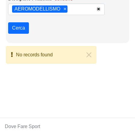
AEROMODELLISMO
×
Cerca
No records found
Dove Fare Sport