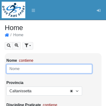
Log
Home
Home
Home
Mostra tutti i risultati
Cerca
Parametri di ricerca
Nome
contiene
Provincia
Caltanissetta
Discipline Praticate
contiene