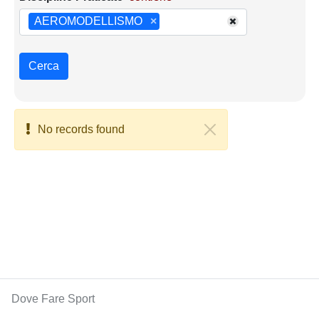
AEROMODELLISMO
×
Cerca
No records found
Dove Fare Sport