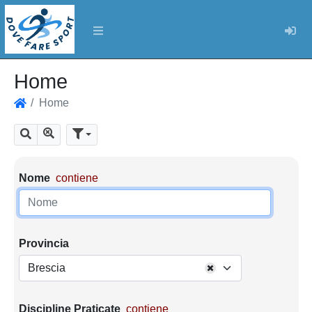
Log
Home
Home
Home
Mostra tutti i risultati
Cerca
Parametri di ricerca
Nome
contiene
Provincia
Brescia
Discipline Praticate
contiene