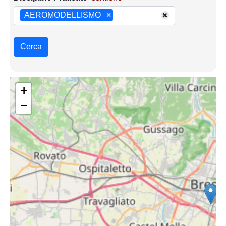
AEROMODELLISMO
×
Cerca
+
−