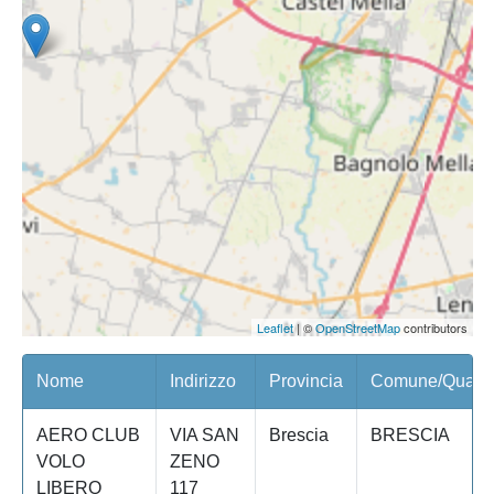
Leaflet
| ©
OpenStreetMap
contributors
Nome
Indirizzo
Provincia
Comune/Quarti
AERO CLUB
VIA SAN
Brescia
BRESCIA
VOLO
ZENO
LIBERO
117