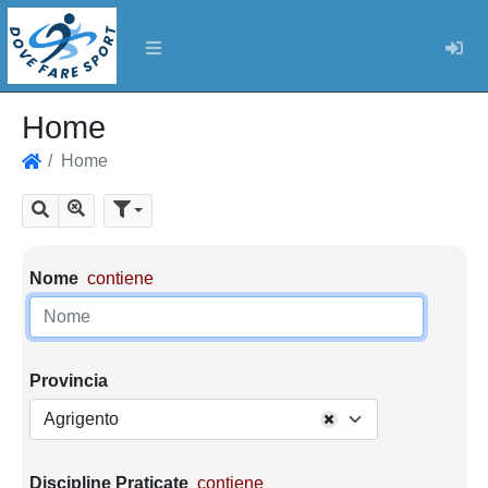
Log
Home
Home
Home
Mostra tutti i risultati
Cerca
Parametri di ricerca
Nome
contiene
Provincia
Agrigento
Discipline Praticate
contiene