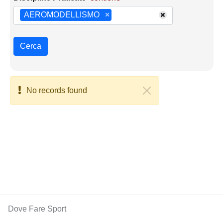
AEROMODELLISMO
×
Cerca
No records found
Dove Fare Sport